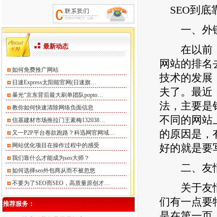
SEO到底
一、外链
最新动态
在以前，网
网站的排名
如何免费推广网站
技术的发展
日速Express太阳能官网(日速旗…
夫了。最近
暴光“京东背后最大刷单团队popto…
法，主要是
教你如何快速清除网络负面信息
不同的网站
信基建材市场推拉门王素梅132038…
的原因是，
又一P2P平台卷款跑路？科迅网官网域…
网站优化项目在操作过程中的感受
好的就是要
我们靠什么才能成为seo大师？
二、友情
如何选择seo外包商从而不被忽悠
不要为了SEO而SEO，高质量原创才…
关于友情链
们有一点要
推荐服务：
是在第一页