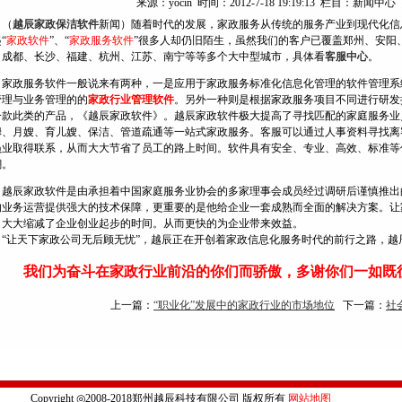
来源：yocin 时间：2012-7-18 19:19:13 栏目：新闻中
（
越辰家政保洁软件
新闻）随着时代的发展，家政服务从传统的服务产业到现代化信
“
家政软件
”、“
家政服务软件
”很多人却仍旧陌生，虽然我们的客户已覆盖郑州、安阳
、成都、长沙、福建、杭州、江苏、南宁等等多个大中型城市，具体看
客服中心
。
政服务软件一般说来有两种，一是应用于家政服务标准化信息化管理的软件管理系
管理与业务管理的的
家政行业
管理软件
。另外一种则是根据家政服务项目不同进行研发
一款此类的产品，《越辰家政软件》。越辰家政软件极大提高了寻找匹配的家庭服务业
姆、月嫂、育儿嫂、保洁、管道疏通等一站式家政服务。客服可以通过人事资料寻找离
员业取得联系，从而大大节省了员工的路上时间。软件具有安全、专业、高效、标准等
潮。
辰家政软件是由承担着中国家庭服务业协会的多家理事会成员经过调研后谨慎推出
的业务运营提供强大的技术保障，更重要的是他给企业一套成熟而全面的解决方案。让
，大大缩减了企业创业起步的时间。从而更快的为企业带来效益。
让天下家政公司无后顾无忧”，越辰正在开创着家政信息化服务时代的前行之路，越
。
我们为奋斗在家政行业前沿的你们而骄傲，多谢你们一如既
上一篇：
“职业化”发展中的家政行业的市场地位
下一篇：
社
Copyright ◎2008-2018郑州越辰科技有限公司 版权所有
网站地图