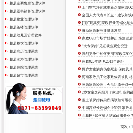
越辰空调售后管理软件
上门空气净化或重新点燃家政O2
越辰图书销售管理软件
全国人大代表卓长立：建议加快
越辰物业管理软件
[“静”观其变]家政行业高端化是
越辰茶楼管理软件
推动家政服务业健康发展
越辰幼儿园管理软件
家政O2O市场群雄并起 烽烟过
越辰餐饮管理软件
“大专保姆”见证就业观念变迁
越辰病历管理系统
激烈竞争中如何突围?家政O2O的
越辰洗浴管理软件
家政020年谱 从2013年说起
越辰住院管理系统
两岁女童满身伤痕死去 保姆及
越辰超市管理系统
河南家政员工做家政偷表被拘 
三鼎家政经理：今后纠纷争取一
2岁女童之死揭开了家政行业的
雇主被保姆传染疾病该如何维权
中国高成长连锁企业50强 家政
互联网+如何融入到家政服务业
页次：
1