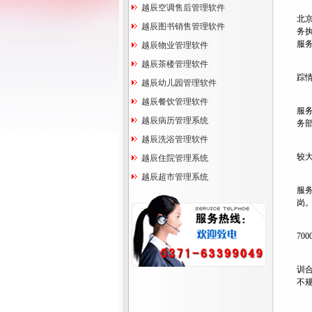
越辰空调售后管理软件
北
越辰图书销售管理软件
务
服
越辰物业管理软件
越辰茶楼管理软件
据
踪
越辰幼儿园管理软件
据
越辰餐饮管理软件
服
越辰病历管理系统
务
越辰洗浴管理软件
市
较
越辰住院管理系统
越辰超市管理系统
去
服
岗
业
70
据
训
不规