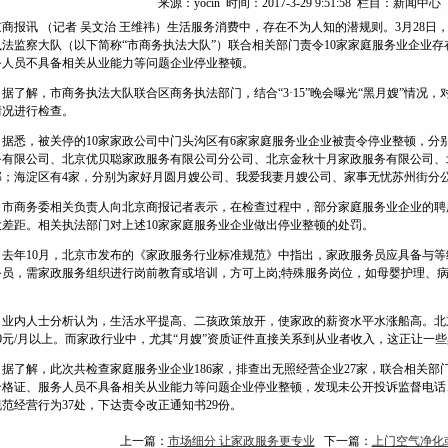
来源：yocin 时间：2017-3-29 9:51:58 栏目：新闻中
京商报讯 （记者 吴文治 王维祎）生活服务消费中，存在不为人知的潜规则。3月28
执法监察大队（以下简称“市商务执法大队”）联合相关部门责令10家家庭服务业企业
务人员不具备相关从业能力等问题企业停业整顿。
了解，市商务执法大队联合区商务执法部门，结合“3·15”晚会曝光“黑月嫂”情况
情况进行检查。
悉，被关停的10家家政公司中门头沟区有6家家庭服务业企业被责令停业整顿，分
务有限公司、北京优贝聪家政服务有限公司分公司、北京金秋十月家政服务有限公司、
部；海淀区有4家，分别为家好月圆月嫂公司、我爱我妻月嫂公司、家事无忧苏州街分
商务委相关负责人向北京商报记者表示，在检查过程中，部分家庭服务业企业的聘
大差距。相关执法部门对上述10家家庭服务业企业做出停业整顿的处罚。
年10月，北京市发布的《家政服务行业标准规范》中指出，家政服务员应具备与等
务员，需家政服务组织进行岗前教育或培训，方可上岗;特殊服务岗位，如母婴护理、
。
内人士分析认为，生活水平提高、二孩政策放开，使家政的薪资水平水涨船高。北
00元/月以上。而家政行业中，尤其“月嫂”资质证件直接关系到从业者收入，这正让一
了解，此次共检查家庭服务业企业186家，排查出无照经营企业27家，联合相关部门
合格证、服务人员不具备相关从业能力等问题企业停业整顿，发现未公开投诉监督电话
范经营行为37处，下达责令改正通知书29份。
上一篇：
市场细分 让家政服务更专业
下一篇：
上门空气净化