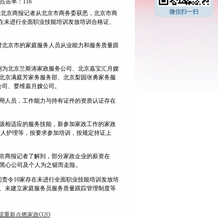
心 点击率：116
微信扫一扫
日，北京商报记者从北京市商务委获悉，北京市商
存在未进行全面职业技能培训发放培训合格证、
，对北京市的家庭服务人员从业能力和服务质量跟
别为北京兰斯涛家政服务公司、北京嘉宝汇月嫂
北京满庭芳家务服务部、北京梨园张勇家务服
公司、婴维嘉月嫂公司。
用人员，工作能力与持有证件的资质认证存在
级相适应的服务技能，新参加家政工作的家政
病人护理等，按要求参加培训，按规定持证上
京商报记者了解到，部分家政企业的薪资在
些黑心公司及个人为之铤而走险。
责令10家存在未进行全面职业技能培训发放培
、未建立家庭服务员服务质量跟踪管理制度等
或重新点燃家政O2O